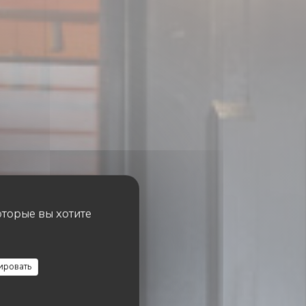
оторые вы хотите
use
ировать