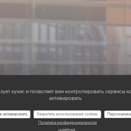
ьзует кукис и позволяет вам контролировать сервисы к
активировать
ТАЙСКИЙ РЕСТОРАН
•
PARIS
aï Market Caffè Ho
се активировать
Запретить использование cookies
Персонализ
Политика конфиденциальности
undefined