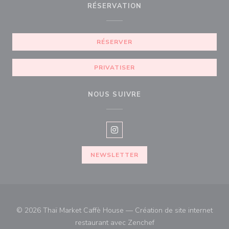
RÉSERVATION
RÉSERVER
PRIVATISER
NOUS SUIVRE
Instagram ((ouvre une nouvelle f
NEWSLETTER
© 2026 Thaï Market Caffè House — Création de site internet
((ouvre une nouvelle fe
restaurant avec
Zenchef