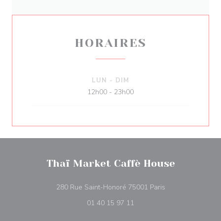
HORAIRES
LUN
-
DIM
12h00 - 23h00
Thaï Market Caffè House
((ouvre une nouvel
280 Rue Saint-Honoré 75001 Paris
01 40 15 97 11