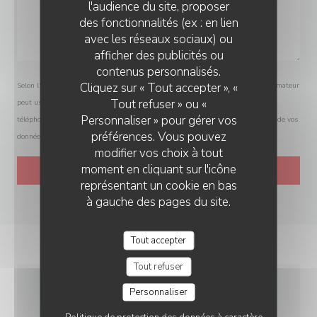
l'audience du site, proposer
des fonctionnalités (ex : en lien
avec les réseaux sociaux) ou
afficher des publicités ou
contenus personnalisés.
Cliquez sur « Tout accepter », «
Selon l'article L.223-2 du code de la consommation, il est rappelé que le consommateur
Tout refuser » ou «
peut user de son droit à s'inscrire sur la liste d'opposition au démarchage
Personnaliser » pour gérer vos
téléphonique Bloctel :
bloctel.gouv.fr
. Pour plus d'informations sur le traitement de vos
préférences. Vous pouvez
données, consultez notre
politique de confidentialité
.
modifier vos choix à tout
moment en cliquant sur l'icône
représentant un cookie en bas
à gauche des pages du site.
Tout accepter
Tout refuser
Personnaliser
INFOS PRATIQUES