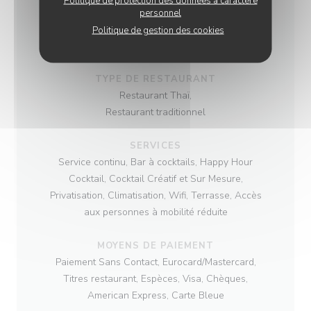
Politique de protection des données à caractère
personnel
CUISINE
Politique de gestion des cookies
Fait maison, Produits frais, Asiatique
TYPE DE RESTAURANT
Restaurant Thaï,
Restaurant traditionnel
SERVICES
Service continu, Bar à cocktails, Happy Hour
Cocktail, Cocktail Créatif et Sur Mesure,
Privatisation, Climatisation, Wifi, Terrasse, Accès
aux personnes à mobilité réduite
MOYENS DE PAIEMENT
Paiement Sans Contact, Eurocard/Mastercard,
Titres restaurant, Espèces, Visa, Chèques,
American Express, Carte Bleue