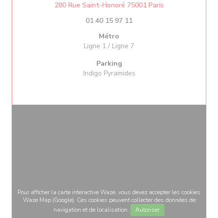
((ouvre une nouve
280 Rue Saint-Honoré 75001 Paris
01 40 15 97 11
Métro
Ligne 1 / Ligne 7
Parking
Indigo Pyramides
Pour afficher la carte interactive Waze, vous devez accepter les cookies
Waze Map (Google). Ces cookies peuvent collecter des données de
navigation et de localisation.
Autoriser