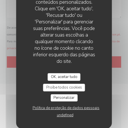
conteúdos personalizados.
Clique em 'OK, aceitar tudo',
'Recusar tudo' ou
'Personalizar' para gerenciar
suas preferências. Você pode
De acordo com a legislação de proteção de dados, tem o direito de se opor a
alterar suas escolhas a
comunicações de marketing. Pode registar-se na Lista Robinson através de
robinson.pt
.
qualquer momento clicando
Para mais informações sobre o tratamento dos seus dados, consulte a nossa
política de
no ícone de cookie no canto
privacidade
.
inferior esquerdo das páginas
do site.
OK, aceitar tudo
Proíbe todos cookies
Personalizar
Política de proteção de dados pessoais
INFORMAÇÕES GERAIS
undefined