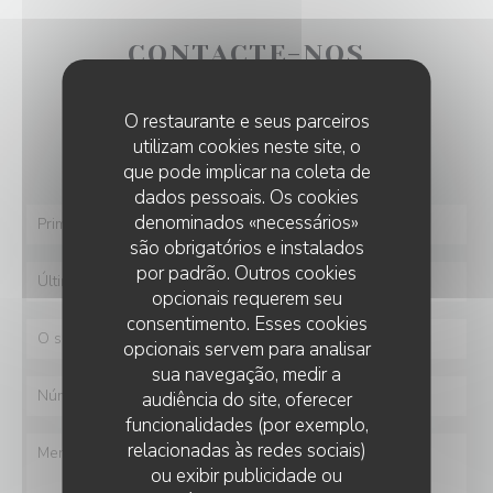
CONTACTE-NOS
O restaurante e seus parceiros
Deseja contactar-nos ?
utilizam cookies neste site, o
Preencha o formulário abaixo!
que pode implicar na coleta de
dados pessoais. Os cookies
denominados «necessários»
são obrigatórios e instalados
por padrão. Outros cookies
opcionais requerem seu
consentimento. Esses cookies
opcionais servem para analisar
sua navegação, medir a
audiência do site, oferecer
funcionalidades (por exemplo,
relacionadas às redes sociais)
ou exibir publicidade ou