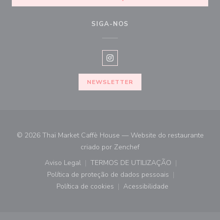
SIGA-NOS
Instagram ((abre numa nova janel
NEWSLETTER
© 2026 Thaï Market Caffè House — Website do restaurante
((abre numa nova janela))
criado por
Zenchef
Aviso Legal
TERMOS DE UTILIZAÇÃO
((abre numa nova janela))
((abre numa nova janela))
Política de proteção de dados pessoais
((abre numa nova janela))
Política de cookies
Acessibilidade
((abre numa nova janela))
((abre numa nova janela