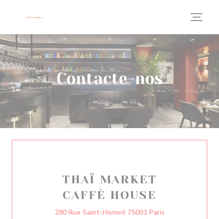
Painel de Gerenciamento de Cookies
Contacte-nos
THAÏ MARKET
CAFFÈ HOUSE
((abre numa nova
280 Rue Saint-Honoré 75001 Paris