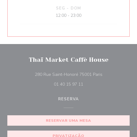
SEG
-
DOM
12:00 - 23:00
Thaï Market Caffè House
((abre numa nova 
280 Rue Saint-Honoré 75001 Paris
01 40 15 97 11
RESERVA
RESERVAR UMA MESA
PRIVATIZAÇÃO