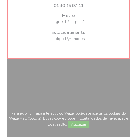
01 40 15 97 11
Metro
Ligne 1 / Ligne 7
Estacionamento
Indigo Pyramides
Para exibir o mapa interativo do Waze, você deve aceitar os cookies do
Waze Map (Google). Esses cookies podem coletar dados de navegação e
localização.
Autorizar