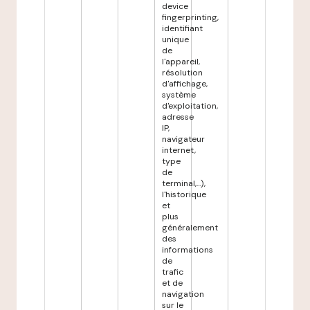
device
fingerprinting,
identifiant
unique
de
l'appareil,
résolution
d'affichage,
système
d'exploitation,
adresse
IP,
navigateur
internet,
type
de
terminal,...),
l'historique
et
plus
généralement
des
informations
de
trafic
et de
navigation
sur le