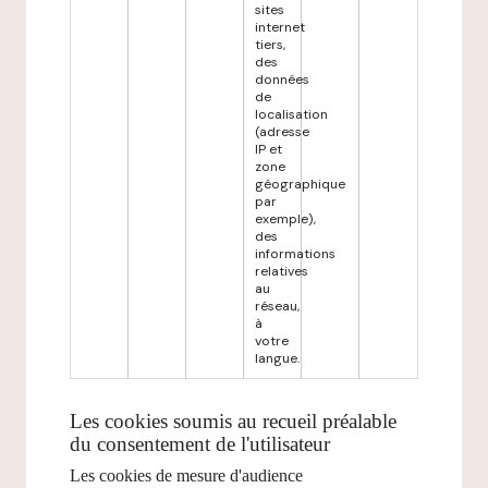
sites
internet
tiers,
des
données
de
localisation
(adresse
IP et
zone
géographique
par
exemple),
des
informations
relatives
au
réseau,
à
votre
langue.
Les cookies soumis au recueil préalable
du consentement de l'utilisateur
Les cookies de mesure d'audience