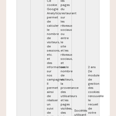
Ce
les
cookie
pages
Google
du
Analytics,
restaurant
permet
sur
de
les
calculer
réseaux
le
sociaux
nombre
ou
de
entre
visiteurs,
le
de
site
sessions,
et les
etc.
réseaux
et
sociaux,
des
et
informations
sur le
2 ans
sur
nombre
(le
nos
de
module
campagnes.
visiteurs,
de
Il
la
gestion
permet
provenance
des
ainsi
des
cookies
de
utilisateurs
renouvelle
réaliser
et les
le
un
pages
recueil
suivi
visitées,
de
Sociétés
de
des
votre
utilisant