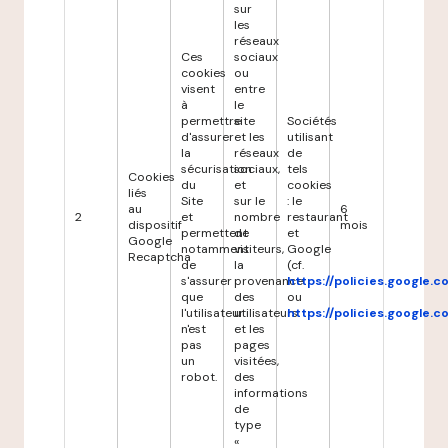
sur
les
réseaux
Ces
sociaux
cookies
ou
visent
entre
à
le
permettre
site
Sociétés
d'assurer
et les
utilisant
la
réseaux
de
sécurisation
sociaux,
tels
Cookies
du
et
cookies
liés
Site
sur le
: le
au
6
2
et
nombre
restaurant
dispositif
mois
permettent
de
et
Google
notamment
visiteurs,
Google
Recaptcha
de
la
(cf.
s'assurer
provenance
https://policies.google.
que
des
ou
l'utilisateur
utilisateurs
https://policies.google.
n'est
et les
pas
pages
un
visitées,
robot.
des
informations
de
type
«