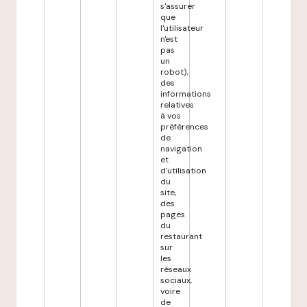
s'assurer
que
l'utilisateur
n'est
pas
un
robot),
des
informations
relatives
à vos
préférences
de
navigation
et
d'utilisation
du
site,
des
pages
du
restaurant
sur
les
réseaux
sociaux,
voire
de