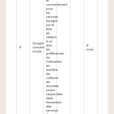
le
consentement
pour
les
services
Google
sur le
Site,
en
veillant
à ce
Google
que
6
4
consent
les
mois
mode
préférences
de
l'utilisateur
en
matière
de
collecte
de
données
soient
respectées
dans
l'ensemble
des
services