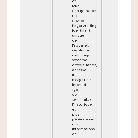
et
leur
configuration
(ex :
device
fingerprinting,
identifiant
unique
de
l'appareil,
résolution
d'affichage,
système
d'exploitation,
adresse
IP,
navigateur
internet,
type
de
terminal,...),
l'historique
et
plus
généralement
des
informations
de