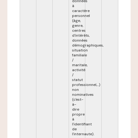
données
à
caractère
personnel
(âge,
genre,
centres
d'intérêts,
données
démographiques,
situation
familiale
/
maritale,
activité
/
statut
professionnel,...)
non
nominatives
(c'est-
à-
dire
propre
à
l'identifiant
de
l'internaute).