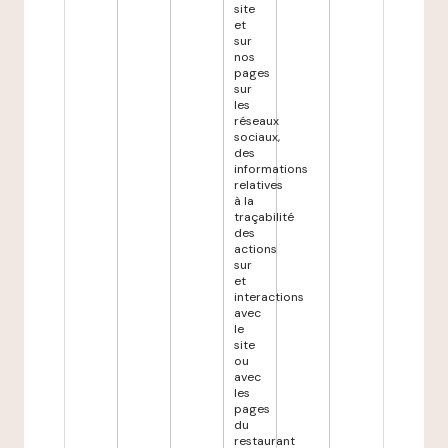
site
et
sur
nos
pages
sur
les
réseaux
sociaux,
des
informations
relatives
à la
traçabilité
des
actions
sur
et
interactions
avec
le
site
ou
avec
les
pages
du
restaurant