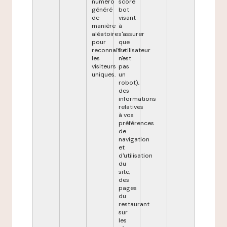
numéro
score
généré
bot
de
visant
manière
à
aléatoire
s'assurer
pour
que
reconnaître
l'utilisateur
les
n'est
visiteurs
pas
uniques.
un
robot),
des
informations
relatives
à vos
préférences
de
navigation
et
d'utilisation
du
site,
des
pages
du
restaurant
sur
les