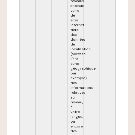
réseaux
sociaux,
voire
de
sites
internet
tiers,
des
données
de
localisation
(adresse
IP et
zone
géographique
par
exemple),
des
informations
relatives
au
réseau,
à
votre
langue,
ou
encore
des