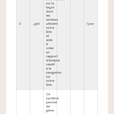
sur la
façon
dont
les
visiteurs
3
_gid
utilisent
1 jour
notre
Site
et
aide
à
créer
un
rapport
d'analyse
relatif
à la
navigation
sur
notre
Site.
Ce
système
permet
de
gérer