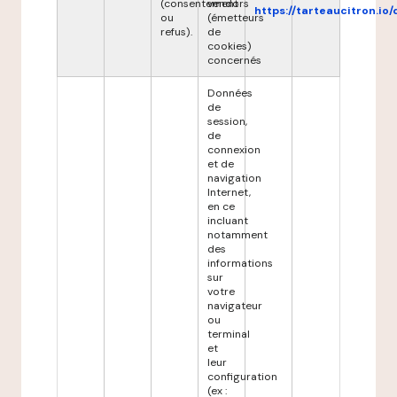
(consentement
vendors
https://tarteaucitron.io/
ou
(émetteurs
refus).
de
cookies)
concernés
Données
de
session,
de
connexion
et de
navigation
Internet,
en ce
incluant
notamment
des
informations
sur
votre
navigateur
ou
terminal
et
leur
configuration
(ex :