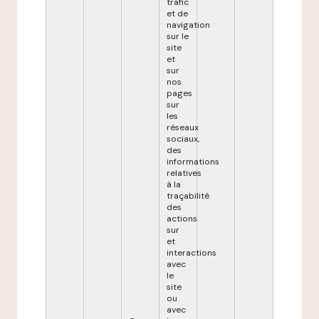
trafic
et de
navigation
sur le
site
et
sur
nos
pages
sur
les
réseaux
sociaux,
des
informations
relatives
à la
traçabilité
des
actions
sur
et
interactions
avec
le
site
ou
avec