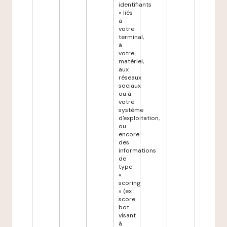
identifiants
» liés
à
votre
terminal,
à
votre
matériel,
aux
réseaux
sociaux
ou à
votre
système
d'exploitation,
ou
encore
des
informations
de
type
«
scoring
» (ex :
score
bot
visant
à