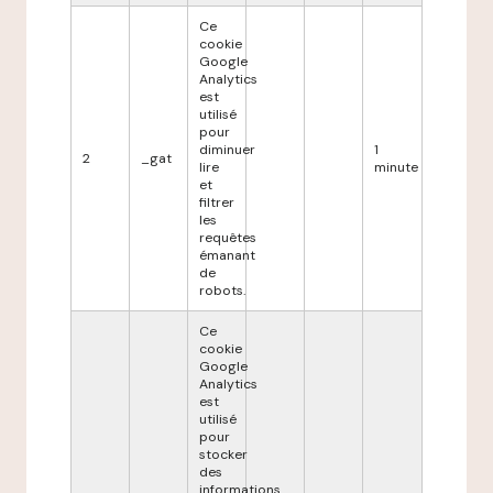
Ce
cookie
Google
Analytics
est
utilisé
pour
diminuer
1
2
_gat
lire
minute
et
filtrer
les
requêtes
émanant
de
robots.
Ce
cookie
Google
Analytics
est
utilisé
pour
stocker
des
informations