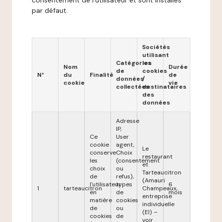
consentement de l'utilisateur et sont installés
par défaut.
Sociétés
utilisant
Catégories
les
Nom
Durée
de
cookies
N°
du
Finalité
de
données
/
cookie
vie
collectées
destinataires
des
données
Adresse
IP,
Ce
User
cookie
agent,
Le
conserve
Choix
restaurant
les
(consentement
et
choix
ou
Tarteaucitron
de
refus),
(Amauri
l'utilisateur
types
6
1
tarteaucitron
Champeaux,
en
de
mois
entreprise
matière
cookies
individuelle
de
ou
(EI) –
cookies
de
voir