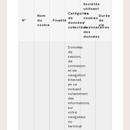
Sociétés
utilisant
Catégories
les
Nom
Durée
de
cookies
N°
du
Finalité
de
données
/
cookie
vie
collectées
destinataires
des
données
Données
de
session,
de
connexion
et de
navigation
Internet,
en ce
incluant
notamment
des
informations
sur
votre
navigateur
ou
terminal